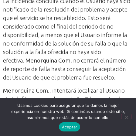
La incidencia concluirá cuando el Usuario haya sido
notificado de la resolución del problema y acepte
que el servicio se ha restablecido. Esto será
considerado como el final del periodo de no
disponibilidad, a menos que el Usuario informe la
no conformidad de la solución de su falla o que la
solución a la falla ofrecida no haya sido
efectiva.
Menorquina Com.
no cerrará el número
de reporte de falla hasta conseguir la aceptación
del Usuario de que el problema fue resuelto.
Menorquina Com.
, intentará localizar al Usuario
vía telefónica en un lapso de 6 a 8 horas; si no logra
Usamos cookies para asegurar que te damos la mejor
localizar al Usuario,
Menorquina Com.
enviará un
experiencia en nuestra web. Si continúas usando este sitio,
mail notificándole la resolución de la falla y el cierre
asumiremos que estás de acuerdo con ello.
del reporte.
Aceptar