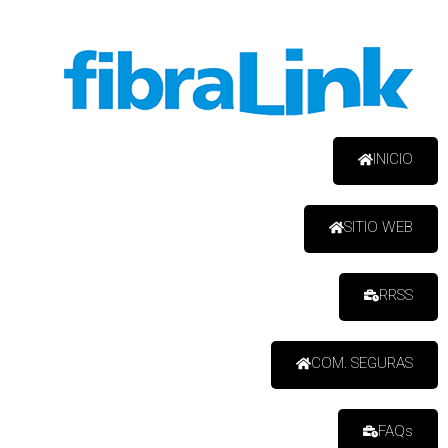
INICIO
SITIO WEB
RRSS
COM. SEGURAS
FAQs