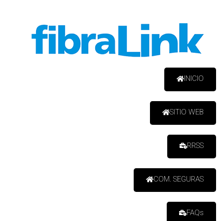
INICIO
SITIO WEB
RRSS
COM. SEGURAS
FAQs