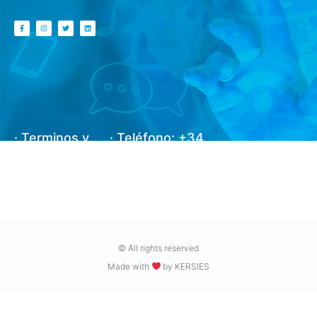
· Terminos y
· Teléfono: +34
condiciones
971 945 300
· Avisos legales
· Correo: kit-
digital@fibralink.es
© All rights reserved
Made with
by KERSIES